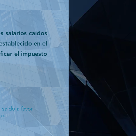
s salarios caídos
establecido en el
ficar el impuesto
 saldo a favor
co.