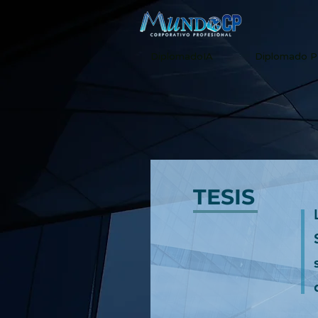
DiplomadoIA
Diplomado 
TESIS