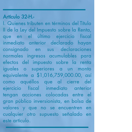
Artículo 32-H.-
I. Quienes tributen en términos del Título
II de la Ley del Impuesto sobre la Renta,
que en el último ejercicio fiscal
inmediato anterior declarado hayan
consignado en sus declaraciones
normales ingresos acumulables para
efectos del impuesto sobre la renta
iguales o superiores a un monto
equivalente a $1,016,759,000.00, así
como aquéllos que al cierre del
ejercicio fiscal inmediato anterior
tengan acciones colocadas entre el
gran público inversionista, en bolsa de
valores y que no se encuentren en
cualquier otro supuesto señalado en
este artículo.