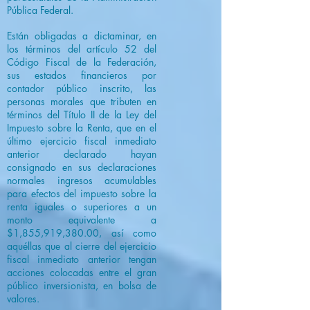
Pública Federal.
Están obligadas a dictaminar, en
los términos del artículo 52 del
Código Fiscal de la Federación,
sus estados financieros por
contador público inscrito, las
personas morales que tributen en
términos del Título II de la Ley del
Impuesto sobre la Renta, que en el
último ejercicio fiscal inmediato
anterior declarado hayan
consignado en sus declaraciones
normales ingresos acumulables
para efectos del impuesto sobre la
renta iguales o superiores a un
monto equivalente a
$1,855,919,380.00, así como
aquéllas que al cierre del ejercicio
fiscal inmediato anterior tengan
acciones colocadas entre el gran
público inversionista, en bolsa de
valores.