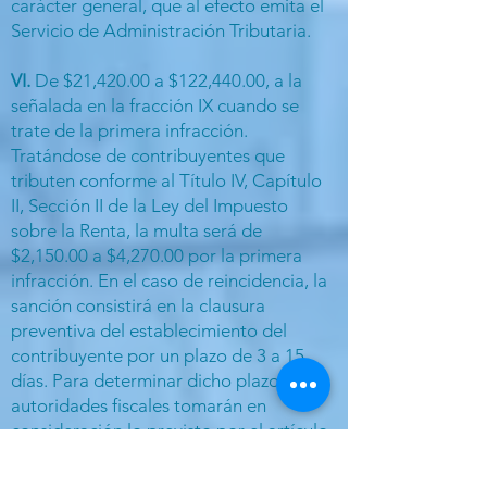
carácter general, que al efecto emita el
Servicio de Administración Tributaria.
VI.
De $21,420.00 a $122,440.00, a la
señalada en la fracción IX cuando se
trate de la primera infracción.
Tratándose de contribuyentes que
tributen conforme al Título IV, Capítulo
II, Sección II de la Ley del Impuesto
sobre la Renta, la multa será de
$2,150.00 a $4,270.00 por la primera
infracción. En el caso de reincidencia, la
sanción consistirá en la clausura
preventiva del establecimiento del
contribuyente por un plazo de 3 a 15
días. Para determinar dicho plazo, las
autoridades fiscales tomarán en
consideración lo previsto por el artículo
75 de este Código.