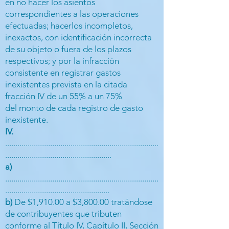
en no hacer los asientos
correspondientes a las operaciones
efectuadas; hacerlos incompletos,
inexactos, con identificación incorrecta
de su objeto o fuera de los plazos
respectivos; y por la infracción
consistente en registrar gastos
inexistentes prevista en la citada
fracción IV de un 55% a un 75%
del monto de cada registro de gasto
inexistente.
IV.
...........................................................................
....................................................
a)
...........................................................................
...................................................
b)
De $1,910.00 a $3,800.00 tratándose
de contribuyentes que tributen
conforme al Título IV, Capítulo II, Sección