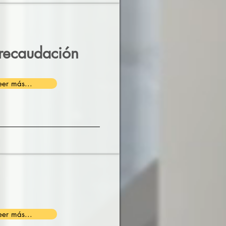
e recaudación
eer más...
eer más...