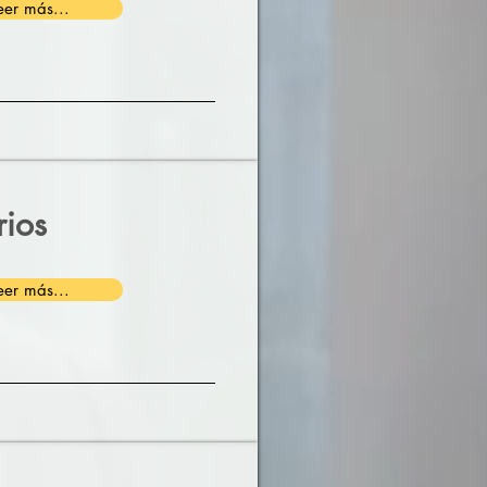
eer más...
rios
eer más...