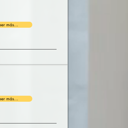
eer más...
eer más...