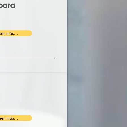
 para
eer más...
eer más...