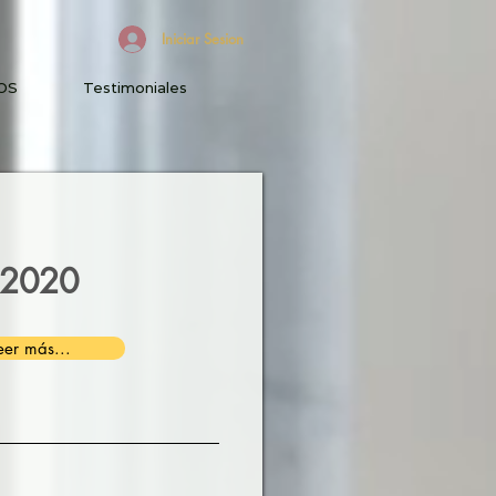
Iniciar Sesion
OS
Testimoniales
l 2020
eer más...