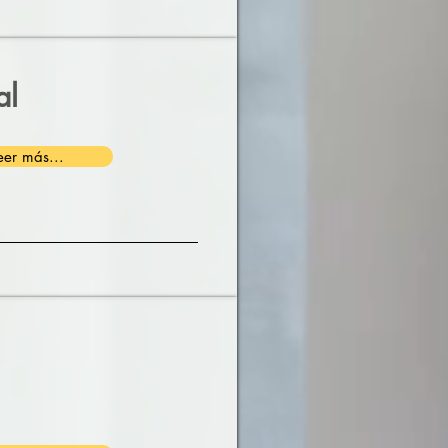
al
eer más...