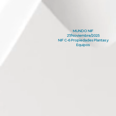
MUNDO NIF
27/Noviembre/2025
NIF C-6 Propiedades Plantas y
Equipos