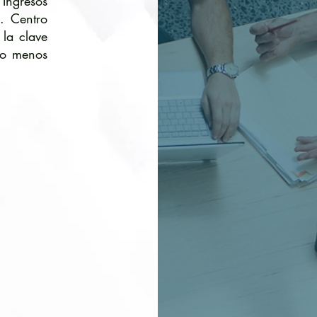
Ingresos
l. Centro
 la clave
do menos