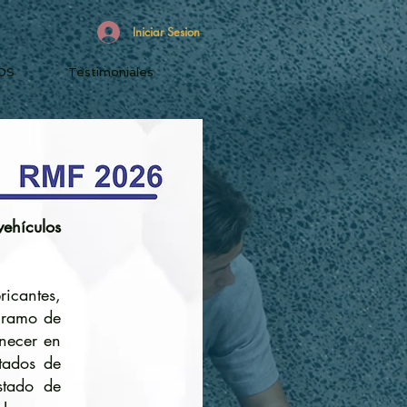
Iniciar Sesion
OS
Testimoniales
vehículos
ricantes,
l ramo de
anecer en
stados de
stado de