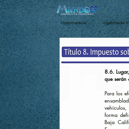
DiplomadoIA
Diplomado 
8.6. Lugar
que serán
Para los e
ensamblado
vehículos,
forma defi
Baja Cali