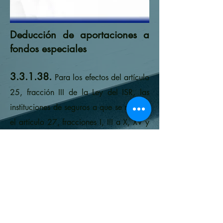
Deducción de aportaciones a
fondos especiales
3.3.1.38.
Para los efectos del artículo
25, fracción III de la Ley del ISR, las
instituciones de seguros a que se refieren
el artículo 27, fracciones I, III a X, XV y
XVI de la LISF, podrán deducir las
aportaciones que realicen para la
constitución de fondos especiales en
términos del artículo 274 de la LISF.
LISR 25, LISF 27, 274