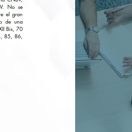
MV. No se
re el gran
io de una
XII Bis, 70
4, 85, 86,