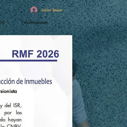
Iniciar Sesion
OS
Testimoniales
sionista
y del ISR,
s por las
ando hayan
e la CNBV,