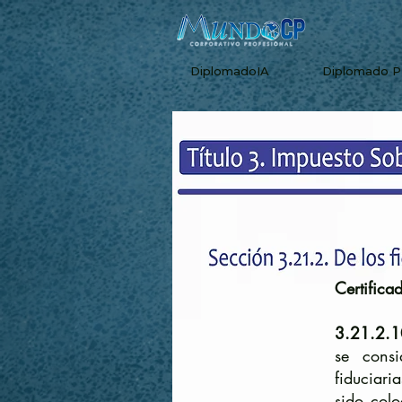
DiplomadoIA
Diplomado 
Certifica
3.21.2.
se consi
fiduciari
sido col