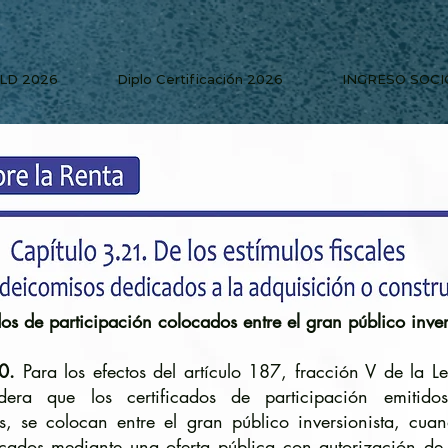
PLD 2026
Diplo Certificación 2026
INGRESO SOCI
dos de participación colocados entre el gran público inver
10.
Para los efectos del artículo 187, fracción V de la Le
dera que los certificados de participación emitido
as, se colocan entre el gran público inversionista, cu
ocados mediante una oferta pública con autorización d