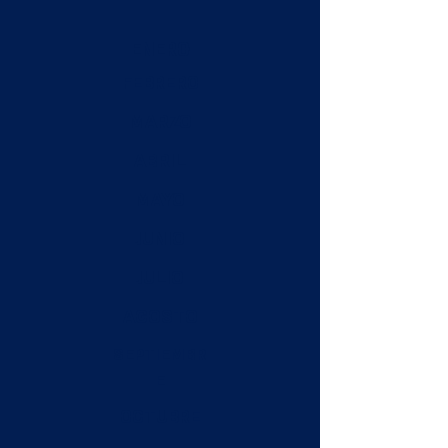
ENERO
FEBRERO
MARZO
ABRIL
MAYO
JUNIO
JULIO
AGOSTO
SEPTIEMBR
E
OCTUBRE