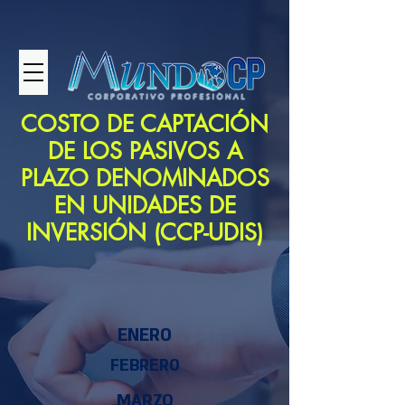
COSTO DE CAPTACIÓN
DE LOS PASIVOS A
PLAZO DENOMINADOS
EN UNIDADES DE
INVERSIÓN (CCP-UDIS)
ENERO
FEBRERO
MARZO