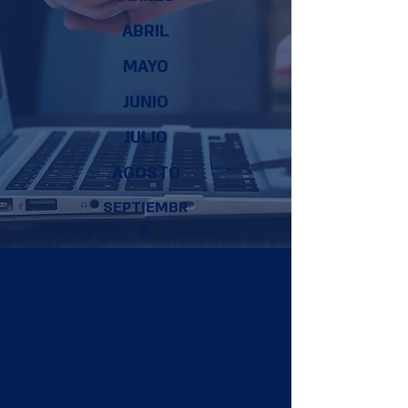
ABRIL
MAYO
JUNIO
JULIO
AGOSTO
SEPTIEMBR
E
OCTUBRE
NOVIEMBR
E
DICIEMBRE