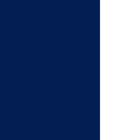
MARZO
ABRIL
MAYO
JUNIO
JULIO
AGOSTO
SEPTIEMBR
E
OCTUBRE
NOVIEMBR
E
DICIEMBRE