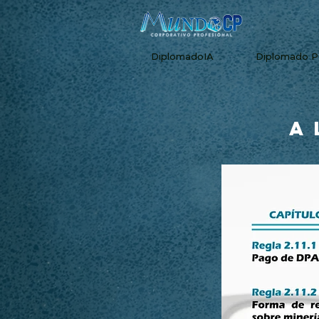
DiplomadoIA
Diplomado 
A 